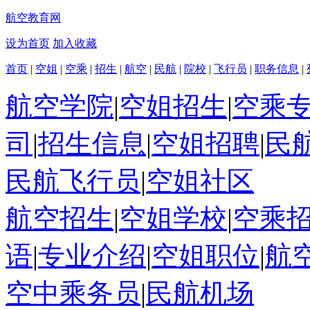
航空教育网
设为首页
加入收藏
首页
|
空姐
|
空乘
|
招生
|
航空
|
民航
|
院校
|
飞行员
|
职务信息
|
航空学院
|
空姐招生
|
空乘
司
|
招生信息
|
空姐招聘
|
民
民航飞行员
|
空姐社区
航空招生
|
空姐学校
|
空乘
语
|
专业介绍
|
空姐职位
|
航
空中乘务员
|
民航机场