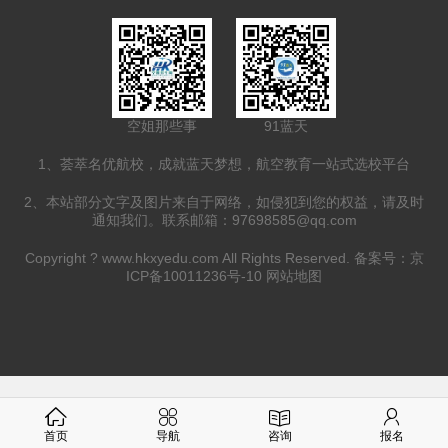
空姐那些事
91蓝天
1、荟萃名优航校，成就蓝天梦想，航空教育一站式选校平台
2、本站部分文字及图片来自于网络，如侵犯到您的权益，请及时
通知我们。联系邮箱：97698585@qq.com
Copyright ?
www.hkxyedu.com
All Rights Reserved. 备案号：
京
ICP备10011236号-10
网站地图
首页
导航
咨询
报名