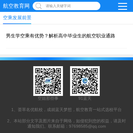
航空教育网
请输入关键字词
空乘发展前景
男生学空乘有优势？解析高中毕业生的航空职业通路
空姐那些事
91蓝天
1、荟萃名优航校，成就蓝天梦想，航空教育一站式选校平台
2、本站部分文字及图片来自于网络，如侵犯到您的权益，请及时
通知我们。联系邮箱：97698585@qq.com